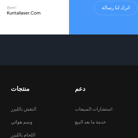
نسيج:
اترك لنا رسالة
Kuntailaser.Com
دعم
منتجات
استشارات المبيعات
النقش بالليزر
خدمة ما بعد البيع
وسم هوائي
اللحام بالليزر