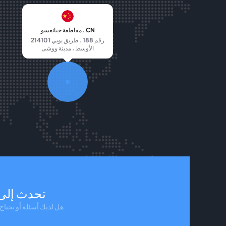
مقاطعة جيانغسو ، CN
214101 رقم 188 ، طريق يويي
الأوسط ، مدينة ووشى
تحدث إلى
هل لديك أسئلة أو تحتا