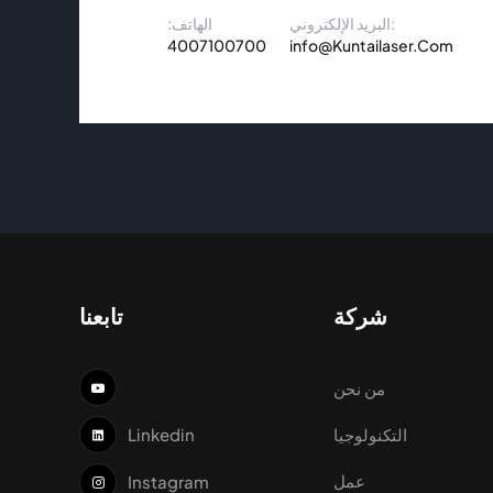
البريد الإلكتروني:
الهاتف:
4007100700
info@Kuntailaser.Com
شركة
تابعنا
من نحن
التكنولوجيا
Linkedin
عمل
Instagram