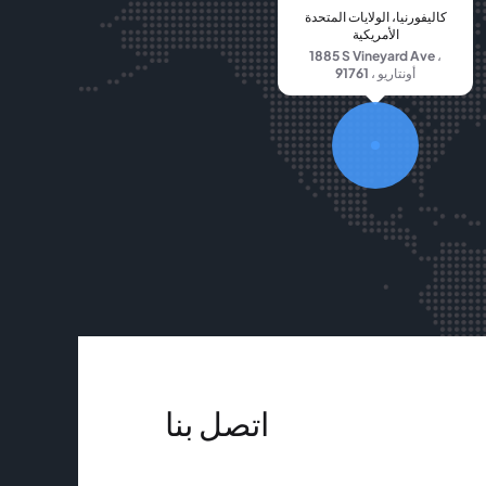
كاليفورنيا، الولايات المتحدة
الأمريكية
1885 S Vineyard Ave ،
أونتاريو ، 91761
اتصل بنا