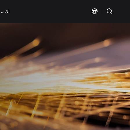
الاتص
Visual Marking
Wide Format Marking
< KT-FV Series>
< KT-LMW Series>