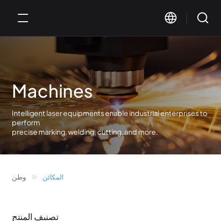
Machines
Intelligent laser equipments enable industrial enterprises to
perform
precise marking, welding, cutting, and more.
المكائن
وطن
تصنيف المنتج