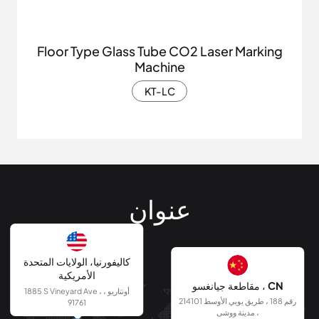
Floor Type Glass Tube CO2 Laser Marking
Machine
KT-LC
عنوان
كاليفورنيا، الولايات المتحدة
الأمريكية
مقاطعة جيانغسو ، CN
1885 S Vineyard Ave ، أونتاريو ،
214101 رقم 188 ، طريق يويي الأوسط
91761
، مدينة ووشى